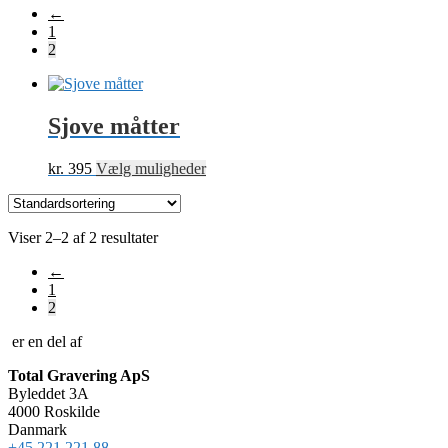
←
1
2
Sjove måtter
Dette
kr.
395
Vælg muligheder
vare
har
flere
Viser 2–2 af 2 resultater
varianter.
Mulighederne
←
kan
1
vælges
2
på
varesiden
er en del af
Total Gravering ApS
Byleddet 3A
4000 Roskilde
Danmark
+45 221 221 88