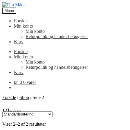
Spring
Spring
til
til
Menu
navigation
indhold
Forside
Min konto
Min konto
Returpolitik og handelsbetingelser
Kurv
Forside
Min konto
Min konto
Returpolitik og handelsbetingelser
Kurv
kr.
0
0 varer
Forside
/
Shop
/
Side 2
Shop
Viser 2–2 af 2 resultater