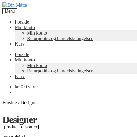
Spring
Spring
til
til
Menu
navigation
indhold
Forside
Min konto
Min konto
Returpolitik og handelsbetingelser
Kurv
Forside
Min konto
Min konto
Returpolitik og handelsbetingelser
Kurv
kr.
0
0 varer
Forside
/
Designer
Designer
[product_designer]